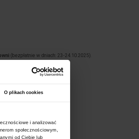
towni
(
bezpłatnie w dniach: 23-24.10.2025).
O plikach cookies
ołecznościowe i analizować
artnerom społecznościowym,
anymi od Ciebie lub