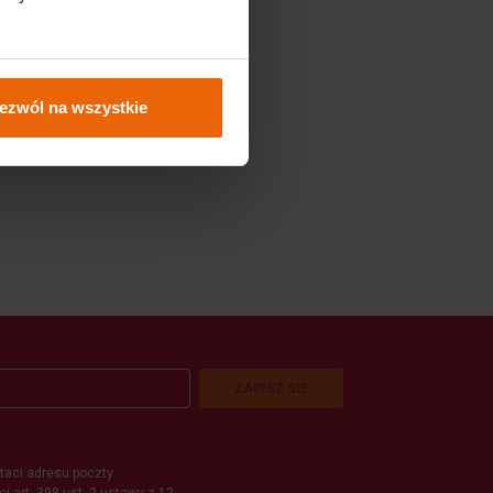
ezwól na wszystkie
ZAPISZ SIĘ
aci adresu poczty