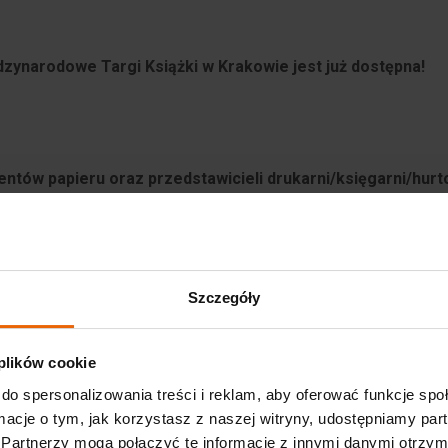
dzynarodowe Targi Książki w Krakowie jest już dostępna!
entów papieru oraz przedstawicieli drukarni/księgarni/hur
Targów w wybranym przez Państwa dniu!
Szczegóły
 plików cookie
do spersonalizowania treści i reklam, aby oferować funkcje sp
ormacje o tym, jak korzystasz z naszej witryny, udostępniamy p
Partnerzy mogą połączyć te informacje z innymi danymi otrzym