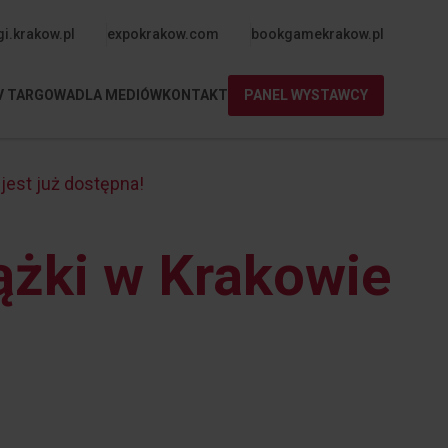
orne-expo
gi.krakow.pl
expokrakow.com
bookgamekrakow.pl
V TARGOWA
DLA MEDIÓW
KONTAKT
PANEL WYSTAWCY
 jest już dostępna!
iążki w Krakowie