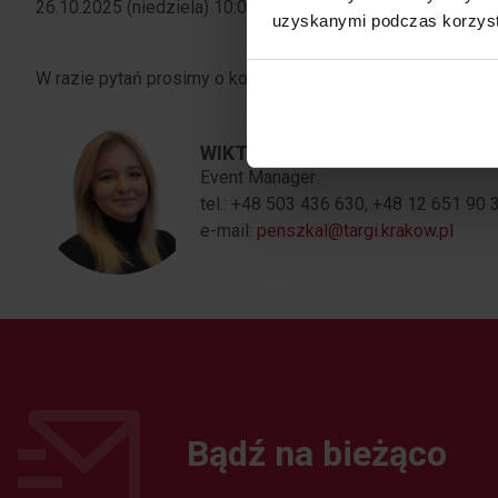
26.10.2025 (niedziela) 10:00–17:00
uzyskanymi podczas korzysta
W razie pytań prosimy o kontakt:
WIKTORIA PENSZKAL
Event Manager
tel.: +48 503 436 630, +48 12 651 90 
e-mail:
penszkal@targi.krakow.pl
Bądź na bieżąco