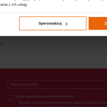
nia z ich usług.
Spersonalizuj
Z
35
Zgoda na przetwarzanie danych osobowych
Wyrażam zgodę na przetwarzanie moich danych osobowych w post