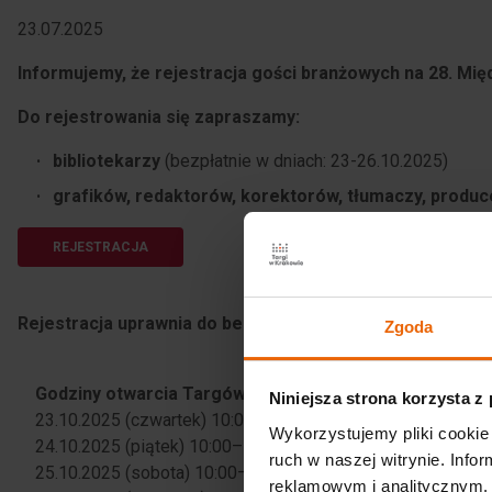
23.07.2025
Informujemy, że rejestracja gości branżowych na 28. Mię
Do rejestrowania się zapraszamy:
bibliotekarzy
(bezpłatnie w dniach: 23-26.10.2025)
grafików, redaktorów, korektorów, tłumaczy, produc
REJESTRACJA
Rejestracja uprawnia do bezpłatnego wejścia na teren 
Zgoda
Godziny otwarcia Targów:
Niniejsza strona korzysta z
23.10.2025 (czwartek) 10:00–17:00
Wykorzystujemy pliki cookie 
24.10.2025 (piątek) 10:00–19:00
ruch w naszej witrynie. Inf
25.10.2025 (sobota) 10:00–19:00
reklamowym i analitycznym. 