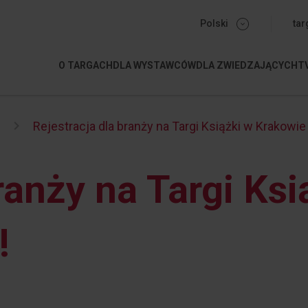
menu-g
Polski
tar
O TARGACH
DLA WYSTAWCÓW
DLA ZWIEDZAJĄCYCH
T
Rejestracja dla branży na Targi Książki w Krakowie
branży na Targi Ks
!